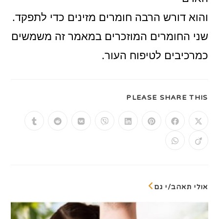
והוא דורש הרבה חומרים מזינים כדי לתפקד.
שני החומרים המוזכרים במאמר זה משמשים
כמרכיבים לטיפוח העור.
SHARE
PLEASE SHARE THIS
THIS
CONTENT
Opens
Opens
Opens
Opens
Opens
Opens
Opens
Opens
in
in
in
in
in
in
in
in
a
a
a
a
a
a
a
a
Opens
Opens
new
new
new
new
new
new
new
new
in
in
window
window
window
window
window
window
window
window
a
a
new
new
window
window
אולי תאהב/י גם