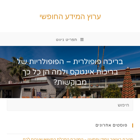
Ski
t
ערוץ המידע החופשי
conten
תפריט ניווט
בריכה פופולרית – הפופולריות של
בריכות אינטקס ולמה הן כל כך
מבוקשות?
פוסטים אחרונים
מטבח בעיצוב ייחודי ומסוגנן – המטבח התכלת המעושן שיגרום לכם