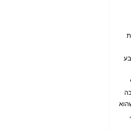
ת
בע
כה
הוא