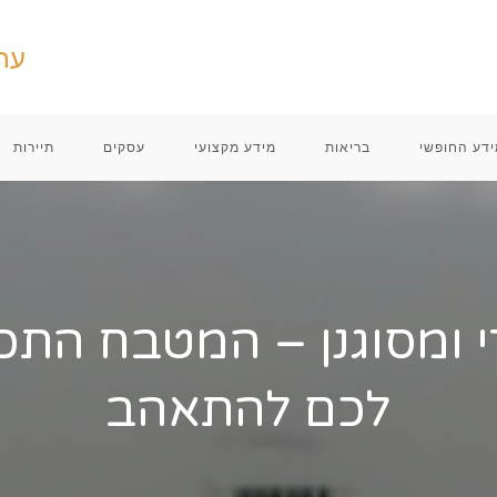
ער
ידע החופשי
בריאות
מידע מקצועי
עסקים
תיירות
י ומסוגנן – המטבח התכ
לכם להתאהב