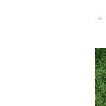
Opens
Op
in
a
new
window
win