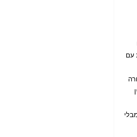
 עם
רה
מבלי