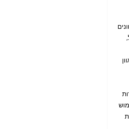
נים
ון
ות
מוש
ת