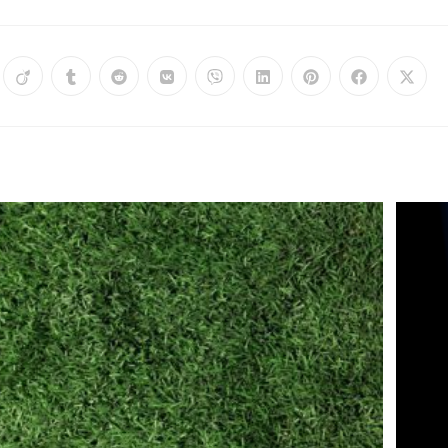
ens
Opens
Opens
Opens
Opens
Opens
Opens
Opens
Opens
in
in
in
in
in
in
in
in
in
a
a
a
a
a
a
a
a
a
new
new
new
new
new
new
new
new
new
dow
window
window
window
window
window
window
window
window